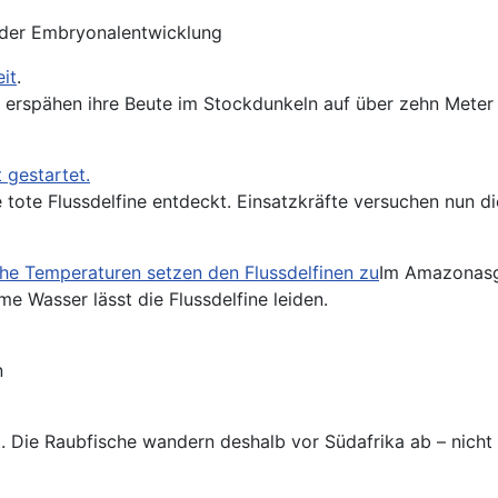
e der Embryonalentwicklung
it
.
 erspähen ihre Beute im Stockdunkeln auf über zehn Meter E
 gestartet.
tote Flussdelfine entdeckt. Einsatzkräfte versuchen nun d
he Temperaturen setzen den Flussdelfinen zu
Im Amazonasge
e Wasser lässt die Flussdelfine leiden.
n
. Die Raubfische wandern deshalb vor Südafrika ab – nich