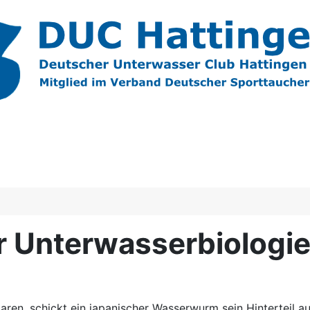
 Unterwasserbiologie 
ren, schickt ein japanischer Wasserwurm sein Hinterteil au