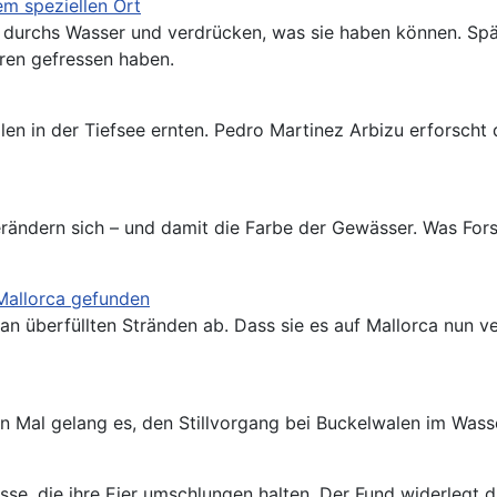
em speziellen Ort
n durchs Wasser und verdrücken, was sie haben können. Spä
ren gefressen haben.
n in der Tiefsee ernten. Pedro Martinez Arbizu erforscht d
ändern sich – und damit die Farbe der Gewässer. Was Forsch
 Mallorca gefunden
ht an überfüllten Stränden ab. Dass sie es auf Mallorca nu
tten Mal gelang es, den Stillvorgang bei Buckelwalen im Wass
e, die ihre Eier umschlungen halten. Der Fund widerlegt 