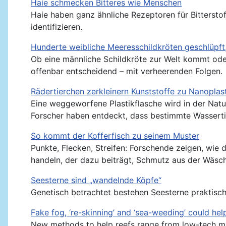
Haie schmecken Bitteres wie Menschen
Haie haben ganz ähnliche Rezeptoren für Bitterstof
identifizieren.
Hunderte weibliche Meeresschildkröten geschlüpft
Ob eine männliche Schildkröte zur Welt kommt oder 
offenbar entscheidend – mit verheerenden Folgen.
Rädertierchen zerkleinern Kunststoffe zu Nanoplas
Eine weggeworfene Plastikflasche wird in der Natu
Forscher haben entdeckt, dass bestimmte Wasserti
So kommt der Kofferfisch zu seinem Muster
Punkte, Flecken, Streifen: Forschende zeigen, wie 
handeln, der dazu beiträgt, Schmutz aus der Wäsch
Seesterne sind „wandelnde Köpfe“
Genetisch betrachtet bestehen Seesterne praktisch
Fake fog, ‘re-skinning’ and ‘sea-weeding’ could hel
New methods to help reefs range from low-tech manu