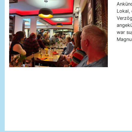
Ankünd
Lokal,
Verzög
angekü
war su
Magnu